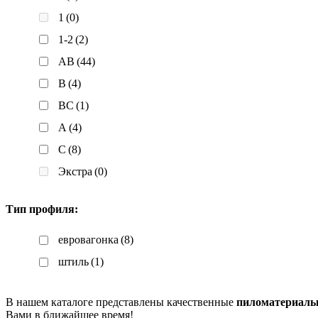
1
(0)
1-2
(2)
AB
(44)
B
(4)
BC
(1)
А
(4)
С
(8)
Экстра
(0)
Тип профиля:
евровагонка
(8)
штиль
(1)
В нашем каталоге представлены качественные
пиломатериалы
Вами в ближайшее время!