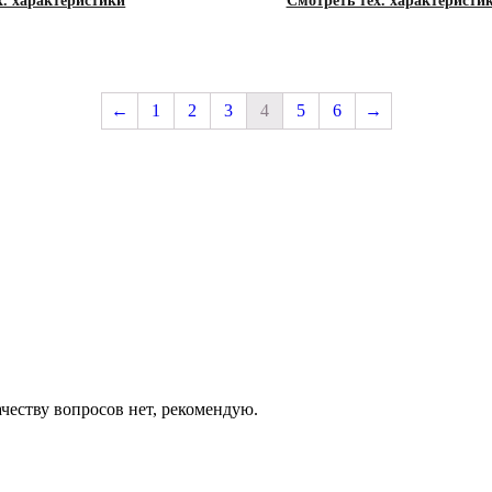
х. характеристики
Смотреть тех. характеристи
←
1
2
3
4
5
6
→
ачеству вопросов нет, рекомендую.