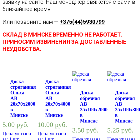
заявку на сайте. Наш менеджер свяжется с Вами в
ближайшее время!
Или позвоните нам —
+375(44)5930799
СКЛАД В МИНСКЕ ВРЕМЕННО НЕ РАБОТАЕТ.
ПРИНОСИМ ИЗВИНЕНИЯ ЗА ДОСТАВЛЕННЫЕ
НЕУДОБСТВА.
Доска
Доска
строганная
строганная
Ольха
Ольха
Доска
Доска
АВ
АВ
обрезная
обрезная
20х70х2000
20х70х4000
АВ
АВ
в
в
25х100х2000
25х100х300
Минске
Минске
в
в
Минске
Минске
5.00
руб.
10.00
руб.
3.50
руб.
5.25
руб.
Цена указана
Цена указана
за: 1 шт.
за: 1 шт.
Цена указана
Цена указана