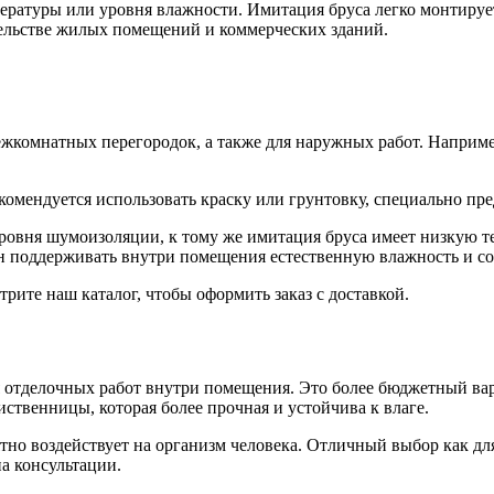
пературы или уровня влажности. Имитация бруса легко монтируе
тельстве жилых помещений и коммерческих зданий.
жкомнатных перегородок, а также для наружных работ. Например
екомендуется использовать краску или грунтовку, специально п
ровня шумоизоляции, к тому же имитация бруса имеет низкую т
ен поддерживать внутри помещения естественную влажность и с
рите наш каталог, чтобы оформить заказ с доставкой.
отделочных работ внутри помещения. Это более бюджетный вар
ственницы, которая более прочная и устойчива к влаге.
но воздействует на организм человека. Отличный выбор как для 
а консультации.