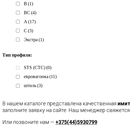
B
(1)
BC
(4)
А
(17)
С
(3)
Экстра
(1)
Тип профиля:
STS (СТС)
(0)
евровагонка
(11)
штиль
(3)
В нашем каталоге представлена качественная
имит
заполните заявку на сайте. Наш менеджер свяжется
Или позвоните нам —
+375(44)5930799