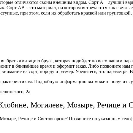
 которые отличаются своим внешним видом. Сорт А – лучший ва
х. Сорт АВ – это материал, на котором встречаются как светлые,
оступные, при этом, если их обработать краской или грунтовко
ыбрать имитацию бруса, которая подойдет по всем вашим парамет
онит в ближайшее время и оформит заказ. Либо позвоните нам 
внимание на сорт, породу и размер. Убедитесь, что параметры В
 характеристикам. Подробную информацию вы можете получить у
пешинского, 2а
Жлобине, Могилеве, Мозыре, Речице и С
 Мозыре, Речице и Светлогорске? Позвоните по указанным теле